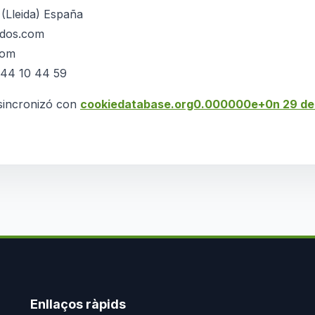
 (Lleida) España
zados.com
com
644 10 44 59
 sincronizó con
cookiedatabase.org0.000000e+0n 29 de A
Enllaços ràpids